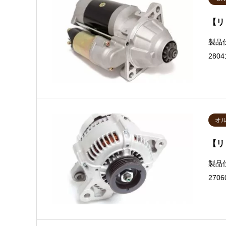
【リ
製品
2804
オ
【リ
製品
270