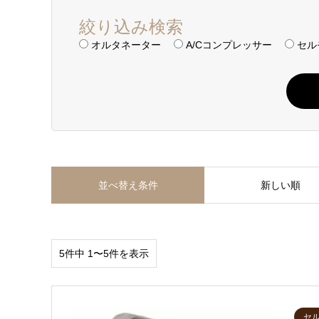
絞り込み検索
オルタネーター
A/Cコンプレッサー
セル
並べ替え条件
新しい順
5件中 1〜5件を表示
セ