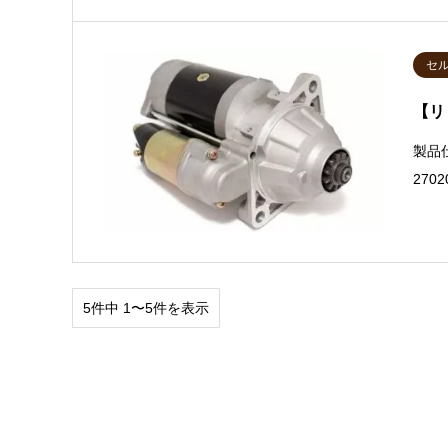
セ
【リ
製品
270
5件中 1〜5件を表示