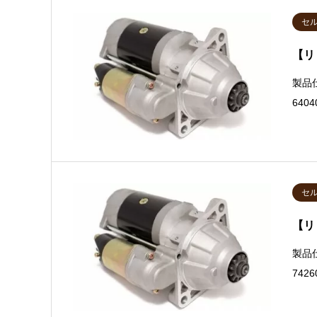
セ
【リ
製品
640
セ
【リ
製品
742