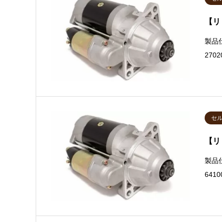
【リ
製品
270
セ
【リ
製品
6410