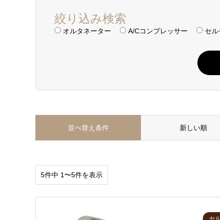
絞り込み検索
オルタネーター
A/Cコンプレッサー
セル
並べ替え条件
新しい順
5件中 1〜5件を表示
セ