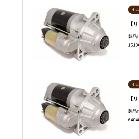
セ
【リ
製品
151
セ
【リ
製品
640