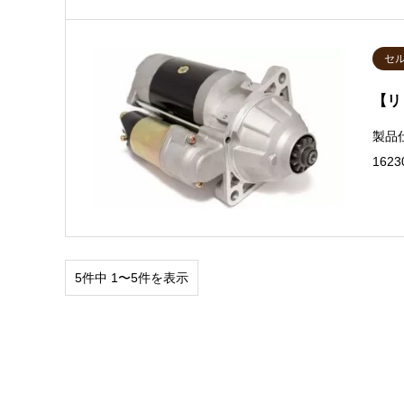
セ
【リ
製品
162
5件中 1〜5件を表示