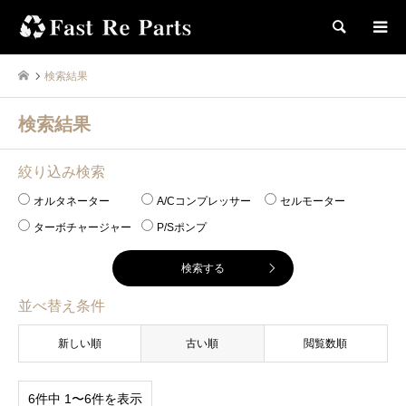
検索
検索結果
検索結果
絞り込み検索
オルタネーター
A/Cコンプレッサー
セルモーター
ターボチャージャー
P/Sポンプ
並べ替え条件
新しい順
古い順
閲覧数順
6件中 1〜6件を表示