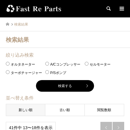
検索
検索結果
検索結果
絞り込み検索
オルタネーター
A/Cコンプレッサー
セルモーター
ターボチャージャー
P/Sポンプ
並べ替え条件
新しい順
古い順
閲覧数順
41件中 13〜18件を表示

