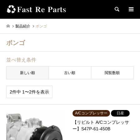
検索
製品紹介
ボンゴ
ボンゴ
並べ替え条件
新しい順
古い順
閲覧数順
2件中 1〜2件を表示
A/Cコンプレッサー
日産
【リビルト A/Cコンプレッサ
ー】S47P-61-450B