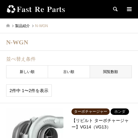
検索
製品紹介
N-WGN
N-WGN
並べ替え条件
新しい順
古い順
閲覧数順
2件中 1〜2件を表示
ターボチャージャー
ホンダ
【リビルト ターボチャージャ
ー】VG14（VG13）