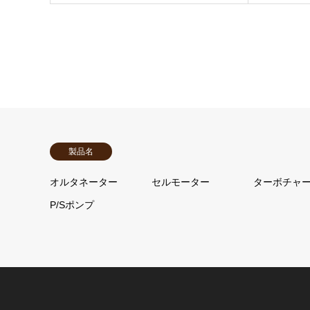
※代替品の在庫が無い場合は、修理対応となります。
10,000 円 ～ 29,999 円
中国
0 円
1日
■工賃や代車代等の2次的費用は負担致しかねますので予めご
■製品の発送には万全を期しておりますが、稀に運送中の破損
30,000 円 ～ 49,999 円
四国
0 円
1日
その際には運送会社への証明が困難になる為、必ず商品到着
PayPay銀行
北九州
0 円
1日
詳細は”
保証について
”をご参照ください。
商品合計価格(送料含む)
ビジネス営業部支店(店番:005)
南九州
0 円
2日
～ 9,999 円
【コア返却について】
普通口座 1316532
製品名
■リビルト製品は原則2週間以内にコア返却が必要となります
沖縄
1,650 円
3日
10,000 円 ～ 19,999 円
オルタネーター
セルモーター
ターボチャ
カ）ジェイトック
■コアご返却頂けない場合はコア代として原則商品価格の50
詳細は”
配送について
”をご参照ください。
20,000 円 ～ 39,999 円
P/Sポンプ
※希少コアの場合、純正新品相当額をご請求させていただく
■コアのご返却は必ず
送られてきた箱で同梱の着払い伝票
を
40,000 円 ～ 54,000 円
※違う箱や伝票でご返却いただいた場合、コア管理の都合上
で、お気を付けください。
詳細は”
コア返却について
”をご参照ください。