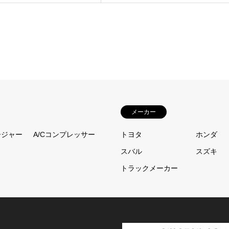
440 円
了承ください。
(運送事故)がございます。
660 円
より5日以内のご連絡をお願い致します。
後払い手数料(税込)
440 円
メーカー
。
660 円
ージャー
A/Cコンプレッサー
トヨタ
ホンダ
％をご請求させていただきます。
1,100 円
スバル
スズキ
ことがございます。
トラックメーカー
ご使用ください。
1,650 円
身元不明にてコア代のご請求または送料を別途ご請求となる場合がございます