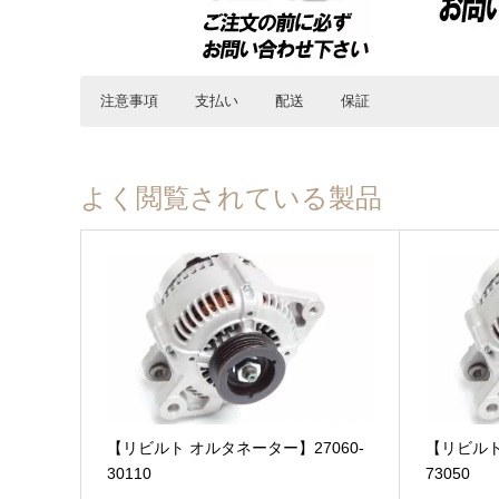
注意事項
支払い
配送
保証
必ず事前にお読みください
■発送はヤマト運輸(一部佐川急便)を使用しております。
■1年または20,000kmどちらか早い方となります。(大型車種等
amazon pay
【返品・交換について】
■北海道、沖縄、離島は1,650円、その他は全国一律0円とな
【キャンペーン期間中】当店公式オンラインショップでのご購
PayPay
よく閲覧されている製品
■事前に適合確認の無い返品または交換はお客様都合とさせ
保証内容、適用外となるケースについてなど、詳細は”
保証に
地域
送料(税込)
到着日数(目安)
クレジット
※お客様にて品番確認を行っている場合にも、必ず事前に適
北海道
1,650 円
3日
※品番によって、事前の確認が無い場合のご注文はキャンセ
代金引換(宅急便コレクト)
■お客様都合による返品または交換は、商品価格の30％と、
東北
0 円
2日
銀行振込
■取付のあるものに関してはキャンセルをお断りさせていた
NP後払い(コンビニ・郵便局・銀行)
詳細は”
返品・返金について
”をご参照ください。
関東
0 円
1日
メールリンク決済
商品合計価格(送料含む)
中部
0 円
1日
【リビルト オルタネーター】27060-
【リビルト
【不具合品について】
30110
73050
～ 9,999 円
■原則不具合の確認後、代替品を以ての対応とさせていただ
詳細は”
支払いについて
”をご参照ください。
近畿
0 円
1日