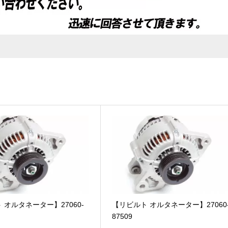
は一部半年または10,000kmとなります。)
ります。
入に限り保証期間が２倍!!
ていただきます。
ついて
”をご参照ください。
合、在庫確認をお願い致します。
ルさせていただく場合がございます。
一部送料のご請求とさせて頂きます。
だいております。
代引手数料(税込)
 オルタネーター】27060-
【リビルト オルタネーター】27060
87509
330 円
きます。