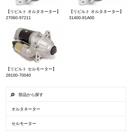
銀行振込
東北
0 円
2日
【リビルト オルタネーター】
【リビルト オルタネーター】
NP後払い(コンビニ・郵便局・銀行)
27060-97211
31400-81A00
関東
0 円
1日
メールリンク決済
商品合計価格(送料含む)
代引手数料(税込)
中部
0 円
1日
～ 9,999 円
330 円
詳細は”
支払いについて
”をご参照ください。
近畿
0 円
1日
10,000 円 ～ 29,999 円
440 円
中国
0 円
1日
【リビルト セルモーター】
30,000 円 ～ 49,999 円
660 円
商品合計価格(送料含む)
後払い手数料(税込)
28100-70040
四国
0 円
1日
PayPay銀行
～ 9,999 円
440 円
部品から探す
北九州
0 円
1日
ビジネス営業部支店(店番:005)
10,000 円 ～ 19,999 円
660 円
オルタネーター
南九州
0 円
2日
普通口座 1316532
20,000 円 ～ 39,999 円
1,100 円
セルモーター
沖縄
1,650 円
3日
カ）ジェイトック