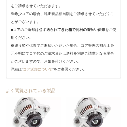
をご請求させていただきます。
※希少コアの場合、純正新品相当額をご請求させていただくこ
とがございます。
■コアのご返却は必ず
送られてきた箱で同梱の着払い伝票
をご使
用ください。
※違う箱や伝票でご返却いただいた場合、コア管理の都合上身
元不明にてコア代のご請求または送料を別途ご請求となる場合
がございますので、お気を付けください。
詳細は”
コア返却について
”をご参照ください。
■発送はヤマト運輸(一部佐川急便)を使用しております。
■1年または20,000kmどちらか早い方となります。(大型車種等
amazon pay
■北海道、沖縄、離島は1,650円、その他は全国一律0円となりま
は一部半年または10,000kmとなります。)
よく閲覧されている製品
PayPay
す。
【キャンペーン期間中】当店公式オンラインショップでのご購
入に限り保証期間が２倍!!
クレジット
地域
送料(税込)
到着日数(目安)
保証内容、適用外となるケースについてなど、詳細は”
保証につ
代金引換(宅急便コレクト)
いて
”をご参照ください。
北海道
1,650 円
3日