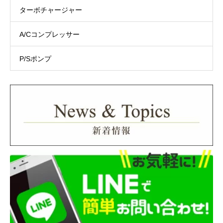
40,000 円 ～ 54,000 円
1,650 円
ターボチャージャー
詳細は”
配送について
”をご参照ください。
A/Cコンプレッサー
P/Sポンプ
株式会社ネットプロテクションズ