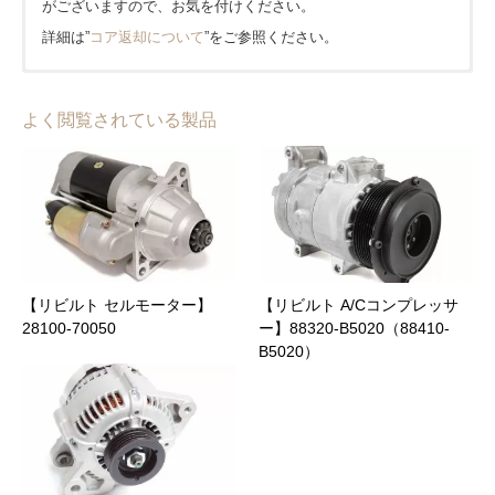
がございますので、お気を付けください。
詳細は”
コア返却について
”をご参照ください。
■発送はヤマト運輸(一部佐川急便)を使用しております。
■1年または20,000kmどちらか早い方となります。(大型車種等
amazon pay
■北海道、沖縄、離島は1,650円、その他は全国一律0円となりま
は一部半年または10,000kmとなります。)
よく閲覧されている製品
PayPay
す。
【キャンペーン期間中】当店公式オンラインショップでのご購
入に限り保証期間が２倍!!
クレジット
地域
送料(税込)
到着日数(目安)
保証内容、適用外となるケースについてなど、詳細は”
保証につ
代金引換(宅急便コレクト)
いて
”をご参照ください。
北海道
1,650 円
3日
銀行振込
東北
0 円
2日
【リビルト セルモーター】
【リビルト A/Cコンプレッサ
NP後払い(コンビニ・郵便局・銀行)
28100-70050
ー】88320-B5020（88410-
B5020）
関東
0 円
1日
メールリンク決済
商品合計価格(送料含む)
代引手数料(税込)
中部
0 円
1日
～ 9,999 円
330 円
詳細は”
支払いについて
”をご参照ください。
近畿
0 円
1日
10,000 円 ～ 29,999 円
440 円