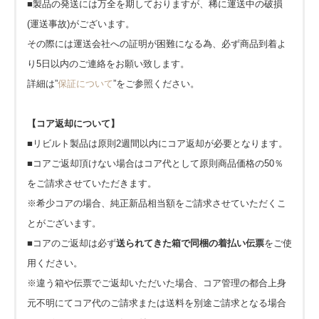
■製品の発送には万全を期しておりますが、稀に運送中の破損
(運送事故)がございます。
その際には運送会社への証明が困難になる為、必ず商品到着よ
り5日以内のご連絡をお願い致します。
詳細は”
保証について
”をご参照ください。
【コア返却について】
■リビルト製品は原則2週間以内にコア返却が必要となります。
■コアご返却頂けない場合はコア代として原則商品価格の50％
をご請求させていただきます。
※希少コアの場合、純正新品相当額をご請求させていただくこ
とがございます。
■コアのご返却は必ず
送られてきた箱で同梱の着払い伝票
をご使
用ください。
※違う箱や伝票でご返却いただいた場合、コア管理の都合上身
元不明にてコア代のご請求または送料を別途ご請求となる場合