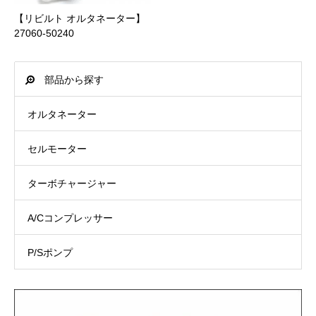
中国
0 円
1日
【リビルト オルタネーター】
30,000 円 ～ 49,999 円
660 円
商品合計価格(送料含む)
後払い手数料(税込)
27060-50240
四国
0 円
1日
PayPay銀行
～ 9,999 円
440 円
部品から探す
北九州
0 円
1日
ビジネス営業部支店(店番:005)
10,000 円 ～ 19,999 円
660 円
オルタネーター
南九州
0 円
2日
普通口座 1316532
20,000 円 ～ 39,999 円
1,100 円
セルモーター
沖縄
1,650 円
3日
カ）ジェイトック
40,000 円 ～ 54,000 円
1,650 円
詳細は”
配送について
”をご参照ください。
ターボチャージャー
A/Cコンプレッサー
P/Sポンプ