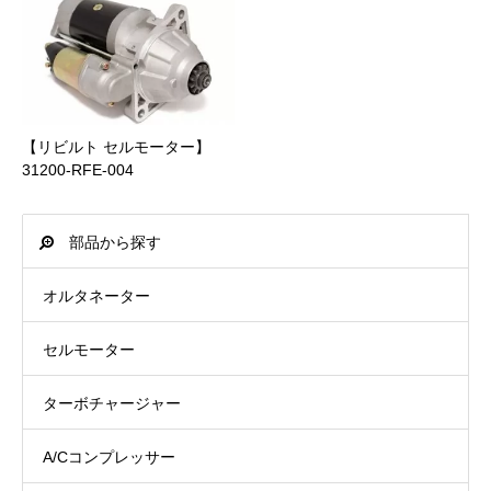
中部
0 円
1日
～ 9,999 円
330 円
詳細は”
支払いについて
”をご参照ください。
近畿
0 円
1日
10,000 円 ～ 29,999 円
440 円
中国
0 円
1日
30,000 円 ～ 49,999 円
660 円
商品合計価格(送料含む)
後払い手数料(税込)
【リビルト セルモーター】
31200-RFE-004
四国
0 円
1日
PayPay銀行
～ 9,999 円
440 円
北九州
0 円
1日
部品から探す
ビジネス営業部支店(店番:005)
10,000 円 ～ 19,999 円
660 円
南九州
0 円
2日
オルタネーター
普通口座 1316532
20,000 円 ～ 39,999 円
1,100 円
沖縄
1,650 円
3日
セルモーター
カ）ジェイトック
40,000 円 ～ 54,000 円
1,650 円
詳細は”
配送について
”をご参照ください。
ターボチャージャー
A/Cコンプレッサー