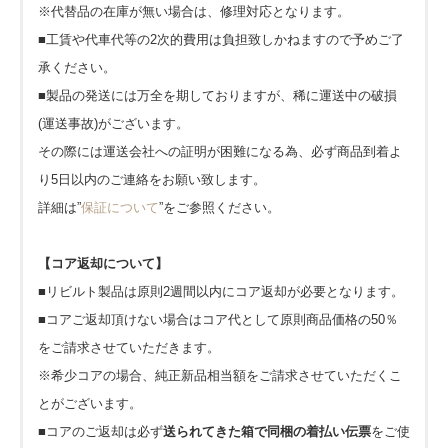
※代替品の在庫が無い場合は、修理対応となります。
■工賃や代車代等の2次的費用は負担致しかねますので予めご了
承ください。
■製品の発送には万全を期しておりますが、稀に運送中の破損
(運送事故)がございます。
その際には運送会社への証明が困難になる為、必ず商品到着よ
り5日以内のご連絡をお願い致します。
詳細は”
保証について
”をご参照ください。
【コア返却について】
■リビルト製品は原則2週間以内にコア返却が必要となります。
■コアご返却頂けない場合はコア代として原則商品価格の50％
をご請求させていただきます。
※希少コアの場合、純正新品相当額をご請求させていただくこ
とがございます。
■コアのご返却は必ず
送られてきた箱で同梱の着払い伝票
をご使