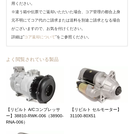
用ください。
※違う箱や伝票でご返却いただいた場合、コア管理の都合上身
元不明にてコア代のご請求または送料を別途ご請求となる場合
がございますので、お気を付けください。
詳細は”
コア返却について
”をご参照ください。
■発送はヤマト運輸(一部佐川急便)を使用しております。
■1年または20,000kmどちらか早い方となります。(大型車種等
amazon pay
■北海道、沖縄、離島は1,650円、その他は全国一律0円となりま
は一部半年または10,000kmとなります。)
よく閲覧されている製品
PayPay
す。
【キャンペーン期間中】当店公式オンラインショップでのご購
入に限り保証期間が２倍!!
クレジット
地域
送料(税込)
到着日数(目安)
保証内容、適用外となるケースについてなど、詳細は”
保証につ
代金引換(宅急便コレクト)
いて
”をご参照ください。
北海道
1,650 円
3日
銀行振込
東北
0 円
2日
【リビルト A/Cコンプレッサ
【リビルト セルモーター】
NP後払い(コンビニ・郵便局・銀行)
ー】38810-RWK-006（38900-
31100-80X51
RNA-006）
関東
0 円
1日
メールリンク決済
商品合計価格(送料含む)
代引手数料(税込)