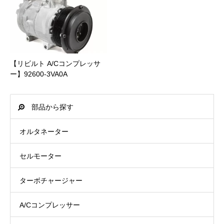
中部
0 円
1日
～ 9,999 円
330 円
詳細は”
支払いについて
”をご参照ください。
近畿
0 円
1日
10,000 円 ～ 29,999 円
440 円
中国
0 円
1日
【リビルト A/Cコンプレッサ
30,000 円 ～ 49,999 円
660 円
商品合計価格(送料含む)
後払い手数料(税込)
ー】92600-3VA0A
四国
0 円
1日
PayPay銀行
～ 9,999 円
440 円
部品から探す
北九州
0 円
1日
ビジネス営業部支店(店番:005)
10,000 円 ～ 19,999 円
660 円
オルタネーター
南九州
0 円
2日
普通口座 1316532
20,000 円 ～ 39,999 円
1,100 円
セルモーター
沖縄
1,650 円
3日
カ）ジェイトック
40,000 円 ～ 54,000 円
1,650 円
ターボチャージャー
詳細は”
配送について
”をご参照ください。
A/Cコンプレッサー