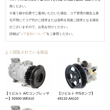
用ください。
※違う箱や伝票でご返却いただいた場合、コア管理の都合上身
元不明にてコア代のご請求または送料を別途ご請求となる場合
がございますので、お気を付けください。
詳細は”
コア返却について
”をご参照ください。
■発送はヤマト運輸(一部佐川急便)を使用しております。
■1年または20,000kmどちらか早い方となります。(大型車種等
amazon pay
■北海道、沖縄、離島は1,650円、その他は全国一律0円となりま
は一部半年または10,000kmとなります。)
よく閲覧されている製品
PayPay
す。
【キャンペーン期間中】当店公式オンラインショップでのご購
入に限り保証期間が２倍!!
クレジット
地域
送料(税込)
到着日数(目安)
保証内容、適用外となるケースについてなど、詳細は”
保証につ
代金引換(宅急便コレクト)
いて
”をご参照ください。
北海道
1,650 円
3日
銀行振込
東北
0 円
2日
【リビルト A/Cコンプレッサ
【リビルト P/Sポンプ】
NP後払い(コンビニ・郵便局・銀行)
ー】92600-WE410
49110-AA110
関東
0 円
1日
メールリンク決済
商品合計価格(送料含む)
代引手数料(税込)