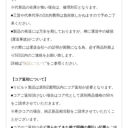
※代替品の在庫が無い場合は、修理対応となります。
■工賃や代車代等の2次的費用は負担致しかねますので予めご了
承ください。
■製品の発送には万全を期しておりますが、稀に運送中の破損
(運送事故)がございます。
その際には運送会社への証明が困難になる為、必ず商品到着よ
り5日以内のご連絡をお願い致します。
詳細は”
保証について
”をご参照ください。
【コア返却について】
■リビルト製品は原則2週間以内にコア返却が必要となります。
■コアご返却頂けない場合はコア代として原則商品価格の50％
をご請求させていただきます。
※希少コアの場合、純正新品相当額をご請求させていただくこ
とがございます。
■コアのご返却は必ず
送られてきた箱で同梱の着払い伝票
をご使