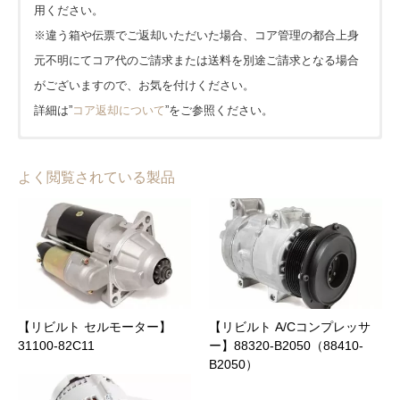
用ください。
※違う箱や伝票でご返却いただいた場合、コア管理の都合上身
元不明にてコア代のご請求または送料を別途ご請求となる場合
がございますので、お気を付けください。
詳細は”
コア返却について
”をご参照ください。
■発送はヤマト運輸(一部佐川急便)を使用しております。
■1年または20,000kmどちらか早い方となります。(大型車種等
amazon pay
■北海道、沖縄、離島は1,650円、その他は全国一律0円となりま
は一部半年または10,000kmとなります。)
よく閲覧されている製品
PayPay
す。
【キャンペーン期間中】当店公式オンラインショップでのご購
入に限り保証期間が２倍!!
クレジット
地域
送料(税込)
到着日数(目安)
保証内容、適用外となるケースについてなど、詳細は”
保証につ
代金引換(宅急便コレクト)
いて
”をご参照ください。
北海道
1,650 円
3日
銀行振込
東北
0 円
2日
【リビルト セルモーター】
【リビルト A/Cコンプレッサ
NP後払い(コンビニ・郵便局・銀行)
31100-82C11
ー】88320-B2050（88410-
B2050）
関東
0 円
1日
メールリンク決済
商品合計価格(送料含む)
代引手数料(税込)