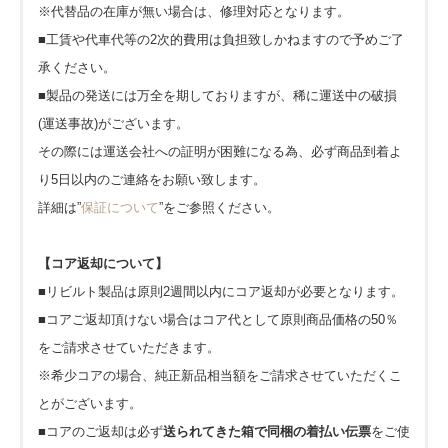
※代替品の在庫が無い場合は、修理対応となります。
■工賃や代車代等の2次的費用は負担致しかねますので予めご了
承ください。
■製品の発送には万全を期しておりますが、稀に運送中の破損
(運送事故)がございます。
その際には運送会社への証明が困難になる為、必ず商品到着よ
り5日以内のご連絡をお願い致します。
詳細は”
保証について
”をご参照ください。
【コア返却について】
■リビルト製品は原則2週間以内にコア返却が必要となります。
■コアご返却頂けない場合はコア代として原則商品価格の50％
をご請求させていただきます。
※希少コアの場合、純正新品相当額をご請求させていただくこ
とがございます。
■コアのご返却は必ず
送られてきた箱で同梱の着払い伝票
をご使