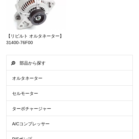
中部
0 円
1日
～ 9,999 円
330 円
詳細は”
支払いについて
”をご参照ください。
近畿
0 円
1日
10,000 円 ～ 29,999 円
440 円
中国
0 円
1日
【リビルト オルタネーター】
30,000 円 ～ 49,999 円
660 円
商品合計価格(送料含む)
後払い手数料(税込)
31400-76F00
四国
0 円
1日
PayPay銀行
～ 9,999 円
440 円
部品から探す
北九州
0 円
1日
ビジネス営業部支店(店番:005)
10,000 円 ～ 19,999 円
660 円
オルタネーター
南九州
0 円
2日
普通口座 1316532
20,000 円 ～ 39,999 円
1,100 円
セルモーター
沖縄
1,650 円
3日
カ）ジェイトック
40,000 円 ～ 54,000 円
1,650 円
詳細は”
配送について
”をご参照ください。
ターボチャージャー
A/Cコンプレッサー