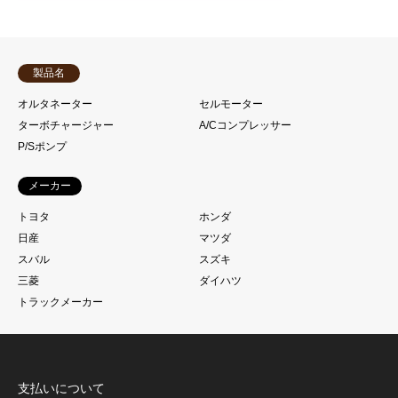
製品名
オルタネーター
セルモーター
ターボチャージャー
A/Cコンプレッサー
P/Sポンプ
メーカー
トヨタ
ホンダ
日産
マツダ
スバル
スズキ
三菱
ダイハツ
トラックメーカー
支払いについて