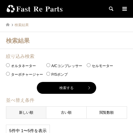
検索
検索結果
検索結果
絞り込み検索
オルタネーター
A/Cコンプレッサー
セルモーター
ターボチャージャー
P/Sポンプ
並べ替え条件
新しい順
古い順
閲覧数順
5件中 1〜5件を表示