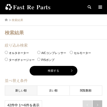
検索
検索結果
検索結果
絞り込み検索
オルタネーター
A/Cコンプレッサー
セルモーター
ターボチャージャー
P/Sポンプ
並べ替え条件
新しい順
古い順
閲覧数順
42件中 1〜6件を表示

