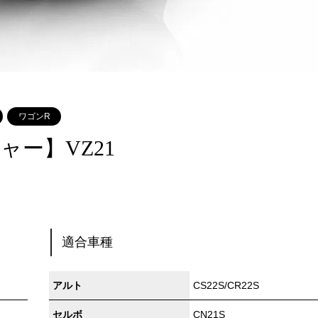
ワゴンR
ャー】VZ21
適合車種
アルト
CS22S/CR22S
セルボ
CN21S