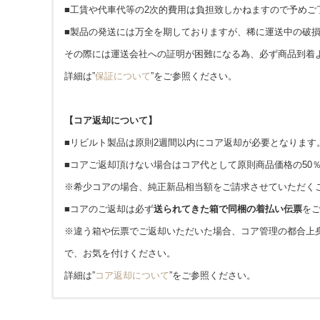
■工賃や代車代等の2次的費用は負担致しかねますので予めご
■製品の発送には万全を期しておりますが、稀に運送中の破損
その際には運送会社への証明が困難になる為、必ず商品到着
詳細は”
保証について
”をご参照ください。
【コア返却について】
■リビルト製品は原則2週間以内にコア返却が必要となります
■コアご返却頂けない場合はコア代として原則商品価格の50
※希少コアの場合、純正新品相当額をご請求させていただく
■コアのご返却は必ず
送られてきた箱で同梱の着払い伝票
を
※違う箱や伝票でご返却いただいた場合、コア管理の都合上
で、お気を付けください。
詳細は”
コア返却について
”をご参照ください。
■発送はヤマト運輸(一部佐川急便)を使用しております。
■1年または20,000kmどちらか早い方となります。(大型車種等
amazon pay