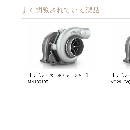
■北海道、沖縄、離島は1,650円、その他は全国一律0円とな
【キャンペーン期間中】当店公式オンラインショップでのご購
PayPay
よく閲覧されている製品
保証内容、適用外となるケースについてなど、詳細は”
保証に
地域
送料(税込)
到着日数(目安)
クレジット
北海道
1,650 円
3日
代金引換(宅急便コレクト)
東北
0 円
2日
銀行振込
NP後払い(コンビニ・郵便局・銀行)
関東
0 円
1日
メールリンク決済
商品合計価格(送料含む)
中部
0 円
1日
【リビルト ターボチャージャー】
【リビル
MN180195
VQ29（V
～ 9,999 円
詳細は”
支払いについて
”をご参照ください。
近畿
0 円
1日
10,000 円 ～ 29,999 円
中国
0 円
1日
30,000 円 ～ 49,999 円
四国
0 円
1日
PayPay銀行
北九州
0 円
1日