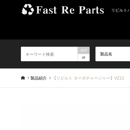
リビルト
and
製品名
or
製品紹介
【リビルト ターボチャージャー】VZ21