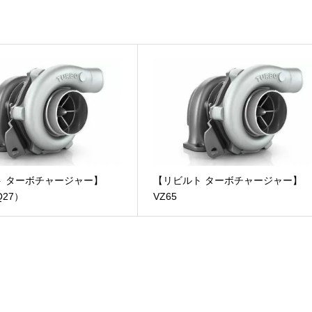
ります。
入に限り保証期間が２倍!!
ついて
”をご参照ください。
代引手数料(税込)
ト ターボチャージャー】
【リビルト ターボチャージャー】
Q27）
VZ65
330 円
440 円
660 円