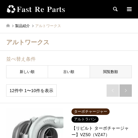
検索
製品紹介
アルトワークス
アルトワークス
並べ替え条件
新しい順
古い順
閲覧数順
12件中 1〜10件を表示


ターボチャージャー
アルトラパン
【リビルト ターボチャージャ
ー】VZ50（VZ47）