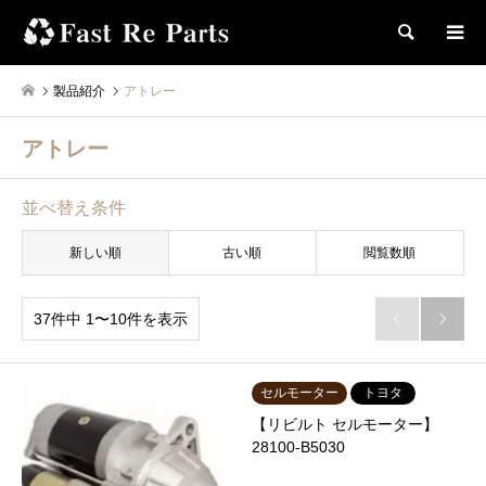
検索
製品紹介
アトレー
アトレー
並べ替え条件
新しい順
古い順
閲覧数順
37件中 1〜10件を表示


セルモーター
トヨタ
【リビルト セルモーター】
28100-B5030