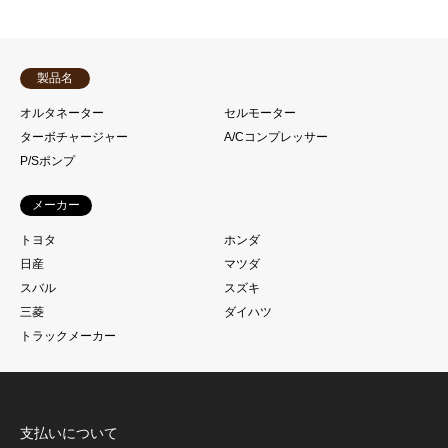
製品名
オルタネーター
セルモーター
ターボチャージャー
A/Cコンプレッサー
P/Sポンプ
メーカー
トヨタ
ホンダ
日産
マツダ
スバル
スズキ
三菱
ダイハツ
トラックメーカー
支払いについて