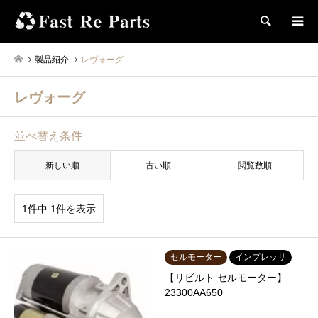
検索
製品紹介
レヴォーグ
レヴォーグ
並べ替え条件
新しい順
古い順
閲覧数順
1件中 1件を表示
セルモーター
インプレッサ
【リビルト セルモーター】
23300AA650