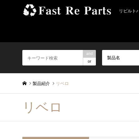
リビルト
and
製品名
or
製品紹介
リベロ
リベロ