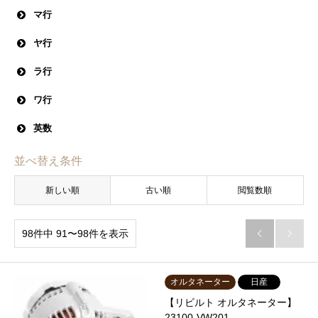
パオ
バサラ
バネット
バネットセレナ
マ行
バネットラルゴコーチ
パルサー
パルサーセリエ
マーチ
マーチＢＯＸ
マイクラＣ＋Ｃ
マキシマ
ミストラル
ヤ行
パルサーセリエＳ－ＲＶ
ピノ
フィガロ
フーガ
ムラーノ
モコ
フェアレディＺ
プリメーラ
ブルーバード
ラ行
ブルーバードオーズィー
ブルーバードシルフィ
プレーリー
ラシーン
ラティオ
ラフェスタ
ラルゴ
リーフ
リバティ
ワ行
プレーリーリバティ
プレサージュ
プレジデント
ルークス
ルキノ
ルキノ ハッチ
ルキノＳ－ＲＶ
ルネッサ
英数
プレジデントＪＳ
プレセア
ホーミーエルグランド
レパード
レパードＪ．フェリー
ローレル
ホーミーコーチ
１８０ＳＸ
ＡＤ
ＡＤ ＭＡＸワゴン
ＡＤエキスパート
並べ替え条件
ＡＤワゴン
ｅ－ＮＶ２００
ＧＴ－Ｒ
ＮＴ１００クリッパー
ＮＴ４５０アトラス
新しい順
ＮＶ１００クリッパー
古い順
ＮＶ１５０ ＡＤ
閲覧数順
ＮＶ２００バネット
ＮＶ３５０キャラバン
98件中 91〜98件を表示


オルタネーター
日産
【リビルト オルタネーター】
23100-VW201