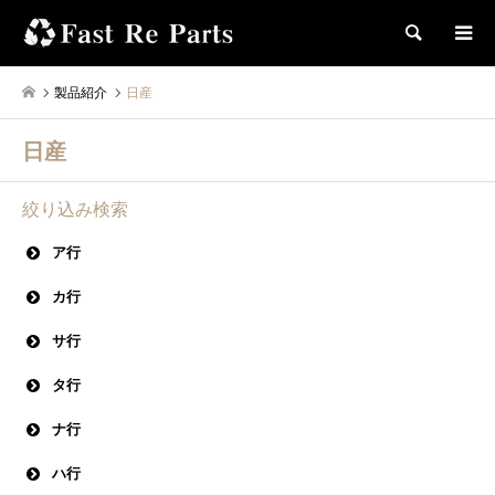
検索
製品紹介
日産
日産
絞り込み検索
ア行
アトラス
アベニール
インフィニティ Ｑ４５
ウイングロード
カ行
エクサ
エクストレイル
エルグランド
オッティ
キックス
キャラバン
キャラバンエルグランド
サ行
キャラバンコーチ
キューブ
キューブキュービック
クエスト
サニー
サニーＮＸクーペ
サニーカリフォルニア
サファリ
タ行
クリッパー
クリッパーリオ
クルー
グロリア
シーマ
シビリアン
ジューク
シルビア
シルフィ
ダットサン
ティアナ
ティーダ
ティーダラティオ
ティーノ
グロリア シーマ
ナ行
スカイライン
ステージア
セドリック
セドリック シーマ
デイズ
デイズルークス
デュアリス
テラノ
テラノレグラス
ノート
セフィーロ
セレナ
ハ行