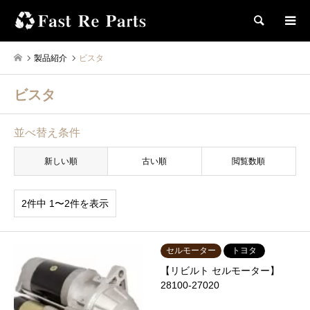
検索
製品紹介
ビスタ
ビスタ
並べ替え条件
新しい順
古い順
閲覧数順
2件中 1〜2件を表示
セルモーター
トヨタ
【リビルト セルモーター】
28100-27020