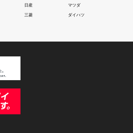
日産
マツダ
三菱
ダイハツ