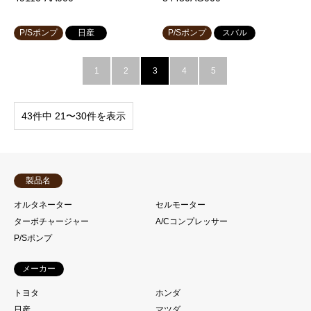
P/Sポンプ
日産
P/Sポンプ
スバル
1
2
3
4
5
43件中 21〜30件を表示
製品名
オルタネーター
セルモーター
ターボチャージャー
A/Cコンプレッサー
P/Sポンプ
メーカー
トヨタ
ホンダ
日産
マツダ