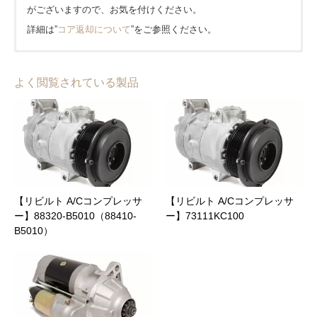
がございますので、お気を付けください。
詳細は”
コア返却について
”をご参照ください。
■発送はヤマト運輸(一部佐川急便)を使用しております。
■1年または20,000kmどちらか早い方となります。(大型車種等
amazon pay
■北海道、沖縄、離島は1,650円、その他は全国一律0円となりま
は一部半年または10,000kmとなります。)
よく閲覧されている製品
PayPay
す。
【キャンペーン期間中】当店公式オンラインショップでのご購
入に限り保証期間が２倍!!
クレジット
地域
送料(税込)
到着日数(目安)
保証内容、適用外となるケースについてなど、詳細は”
保証につ
代金引換(宅急便コレクト)
いて
”をご参照ください。
北海道
1,650 円
3日
銀行振込
東北
0 円
2日
【リビルト A/Cコンプレッサ
【リビルト A/Cコンプレッサ
NP後払い(コンビニ・郵便局・銀行)
ー】88320-B5010（88410-
ー】73111KC100
B5010）
関東
0 円
1日
メールリンク決済
商品合計価格(送料含む)
代引手数料(税込)
中部
0 円
1日
～ 9,999 円
330 円
詳細は”
支払いについて
”をご参照ください。
近畿
0 円
1日
10,000 円 ～ 29,999 円
440 円