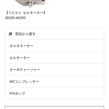
中国
0 円
1日
30,000 円 ～ 49,999 円
660 円
商品合計価格(送料含む)
後払い手数料(税込)
【リビルト セルモーター】
28100-46250
四国
0 円
1日
PayPay銀行
～ 9,999 円
440 円
北九州
0 円
1日
部品から探す
ビジネス営業部支店(店番:005)
10,000 円 ～ 19,999 円
660 円
南九州
0 円
2日
オルタネーター
普通口座 1316532
20,000 円 ～ 39,999 円
1,100 円
沖縄
1,650 円
3日
セルモーター
カ）ジェイトック
40,000 円 ～ 54,000 円
1,650 円
詳細は”
配送について
”をご参照ください。
ターボチャージャー
A/Cコンプレッサー
P/Sポンプ