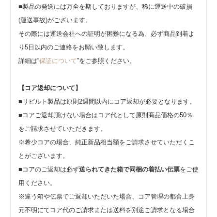
■製品の発送には万全を期しておりますが、稀に運送中の破損
(運送事故)がございます。
その際には運送会社への証明が困難になる為、必ず商品到着よ
り5日以内のご連絡をお願い致します。
詳細は”
保証について
”をご参照ください。
【コア返却について】
■リビルト製品は原則2週間以内にコア返却が必要となります。
■コアご返却頂けない場合はコア代として原則商品価格の50％
をご請求させていただきます。
※希少コアの場合、純正新品相当額をご請求させていただくこ
とがございます。
■コアのご返却は必ず
送られてきた箱で同梱の着払い伝票
をご使
用ください。
※違う箱や伝票でご返却いただいた場合、コア管理の都合上身
元不明にてコア代のご請求または送料を別途ご請求となる場合