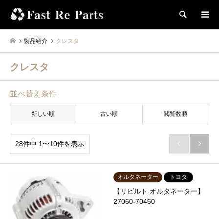
検索
製品紹介
クレスタ
クレスタ
並べ替え条件
新しい順
古い順
閲覧数順
28件中 1〜10件を表示


オルタネーター
トヨタ
【リビルト オルタネーター】
27060-70460