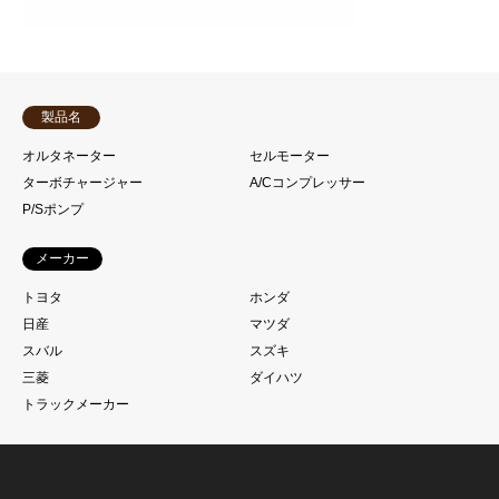
製品名
オルタネーター
セルモーター
ターボチャージャー
A/Cコンプレッサー
P/Sポンプ
メーカー
トヨタ
ホンダ
日産
マツダ
スバル
スズキ
三菱
ダイハツ
トラックメーカー